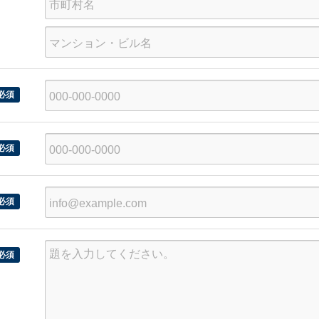
号
県
区
町
建
村、
物
番
名
地
必須
必須
必須
必須