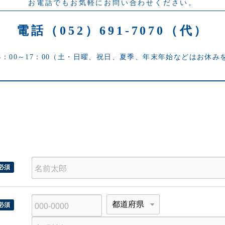
お電話でもお気軽にお問い合わせください。
電話（052）691-7070（代）
8：00～17：00（土・日曜、祝日、夏季、年末年始などはお休み
お
必須
名
前
郵
都
必須
便
道
番
府
市