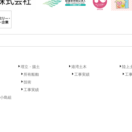
埋立・揚土
港湾土木
陸上
所有船舶
工事実績
工
技術
工事実績
小島組