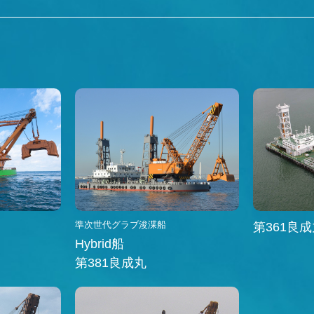
船
準次世代グラブ浚渫船
第361良
Hybrid船
第381良成丸