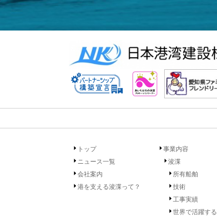
トップ
事業内容
ニュース一覧
浚渫
会社案内
所有船舶
港を支える浚渫って？
技術
工事実績
世界で活躍する