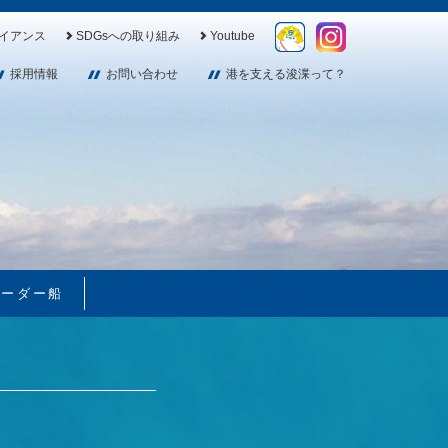
イアンス
SDGsへの取り組み
Youtube
採用情報
お問い合わせ
港を支える浚渫って？
ローダー船