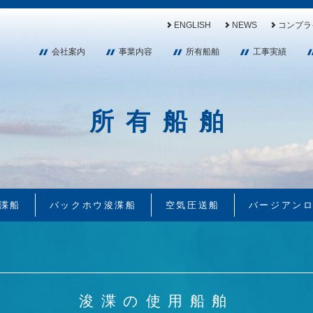
ENGLISH
NEWS
コンプラ
会社案内
事業内容
所有船舶
工事実績
所有船舶
渫船
バックホウ浚渫船
空気圧送船
バージアン
浚渫の使用船舶