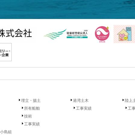
埋立・揚土
港湾土木
陸上
所有船舶
工事実績
工
技術
工事実績
小島組