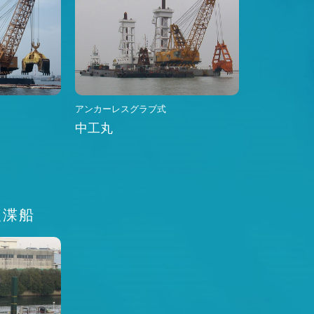
アンカーレスグラブ式
中工丸
浚渫船