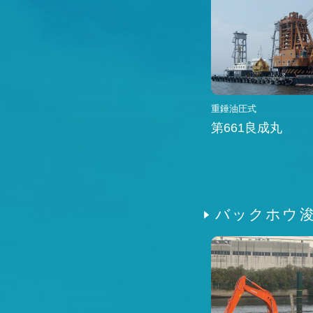
重錘油圧式
第661良成丸
バックホウ