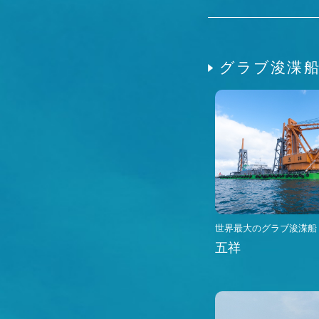
グラブ浚渫
世界最大のグラブ浚渫船
五祥