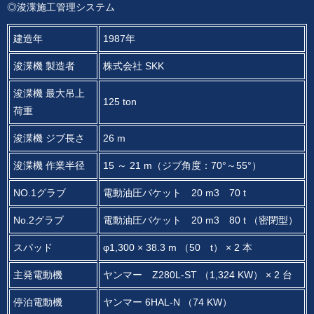
◎浚渫施工管理システム
建造年
1987年
浚渫機 製造者
株式会社 SKK
浚渫機 最大吊上
125 ton
荷重
浚渫機 ジブ長さ
26 m
浚渫機 作業半径
15 ～ 21 m（ジブ角度：70°～55°）
NO.1グラブ
電動油圧バケット 20 m3 70 t
No.2グラブ
電動油圧バケット 20 m3 80 t （密閉型）
スパッド
φ1,300 × 38.3 m （50 t） × 2 本
主発電動機
ヤンマー Z280L-ST （1,324 KW） × 2 台
停泊電動機
ヤンマー 6HAL-N （74 KW）