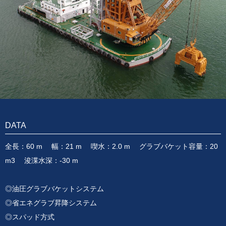
DATA
全長：60 m 幅：21 m 喫水：2.0 m グラブバケット容量：20
m3 浚渫水深：-30 m
◎油圧グラブバケットシステム
◎省エネグラブ昇降システム
◎スパッド方式