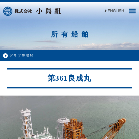
ENGLISH
所有船舶
グラブ浚渫船
第361良成丸