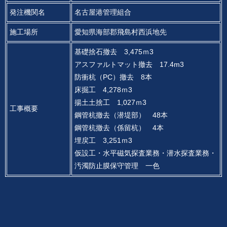
発注機関名
名古屋港管理組合
施工場所
愛知県海部郡飛島村西浜地先
基礎捨石撤去 3,475ｍ3
アスファルトマット撤去 17.4m3
防衝杭（PC）撤去 8本
床掘工 4,278ｍ3
揚土土捨工 1,027ｍ3
工事概要
鋼管杭撤去（潜堤部） 48本
鋼管杭撤去（係留杭） 4本
埋戻工 3,251ｍ3
仮設工・水平磁気探査業務・潜水探査業務・
汚濁防止膜保守管理 一色