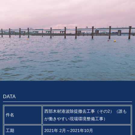
DATA
西部木材港波除提撤去工事（その2）（誰も
件名
が働きやすい現場環境整備工事）
工期
2021年 2月～2021年10月