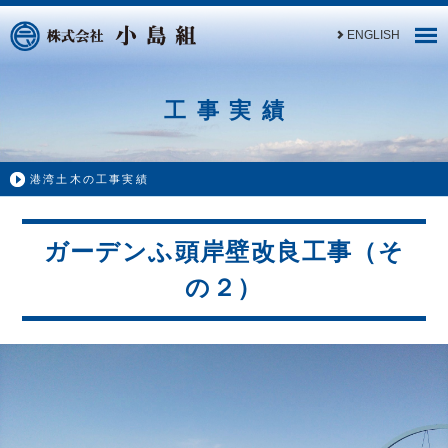
ENGLISH
工事実績
港湾土木の工事実績
ガーデンふ頭岸壁改良工事（そ
の２）