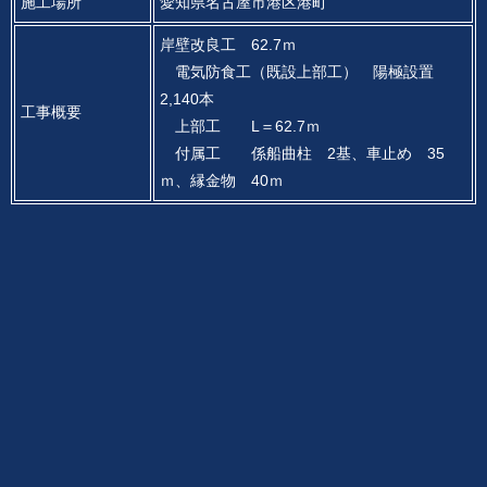
施工場所
愛知県名古屋市港区港町
岸壁改良工 62.7ｍ
電気防食工（既設上部工） 陽極設置
2,140本
工事概要
上部工 L＝62.7ｍ
付属工 係船曲柱 2基、車止め 35
ｍ、縁金物 40ｍ