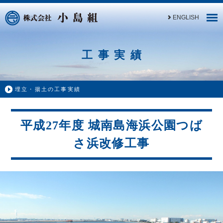
ENGLISH
工事実績
埋立・揚土の工事実績
平成27年度 城南島海浜公園つば
さ浜改修工事